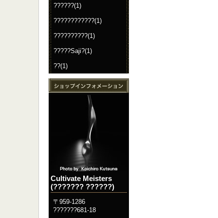
??????(1)
????????????(1)
??????????(1)
?????Saji?(1)
??(1)
Cultivate Meisters
(??????? ??????)
〒959-1286
???????681-18